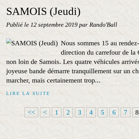
SAMOIS (Jeudi)
Publié le
12 septembre 2019
par Rando'Ball
Nous sommes 15 au rendez-v
direction du carrefour de la
non loin de Samois. Les quatre véhicules arrivé
joyeuse bande démarre tranquillement sur un c
marcher, mais certainement trop...
LIRE LA SUITE
<<
<
1
2
3
4
5
6
7
8