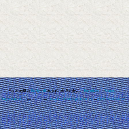
Voir le profil de
Rando'Ball
sur le portail Overblog
Top articles
Contact
Signaler un abus
C.G.U.
Cookies et données personnelles
Préférences cookies