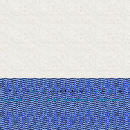
Voir le profil de
Rando'Ball
sur le portail Overblog
Top articles
Contact
Signaler un abus
C.G.U.
Cookies et données personnelles
Préférences cookies