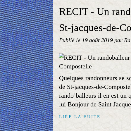
RECIT - Un rando
St-jacques-de-C
Publié le
19 août 2019
par Ra
Quelques randonneurs se so
de St-jacques-de-Compostel
rando’balleurs il en est un
lui Bonjour de Saint Jacque
LIRE LA SUITE