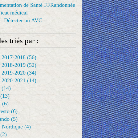
ementation de Santé FFRandonnée
ificat médical
 - Détecter un AVC
es triés par :
 2017-2018
(56)
 2018-2019
(52)
 2019-2020
(34)
 2020-2021
(14)
(14)
(13)
a
(6)
resto
(6)
rando
(5)
 Nordique
(4)
(2)