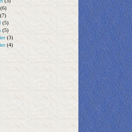
et
(3)
(6)
(7)
l
(5)
s
(5)
ier
(3)
ier
(4)