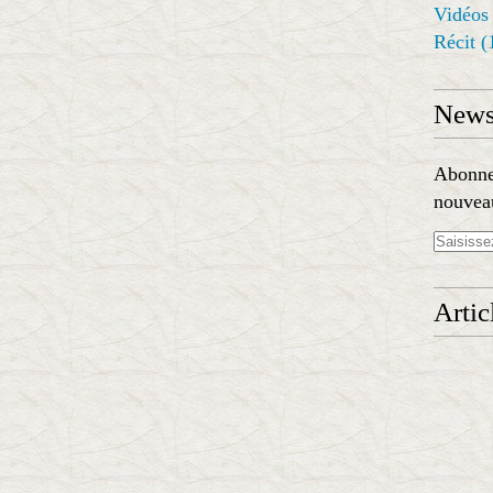
Vidéos
Récit
(
Newsl
Abonnez
nouveau
Artic