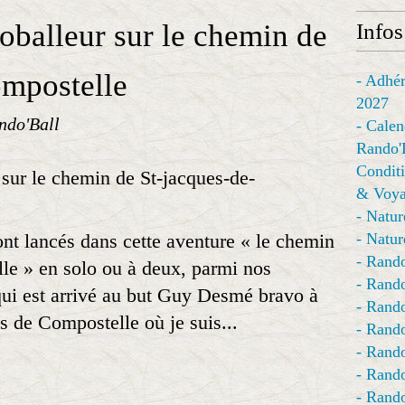
balleur sur le chemin de
Infos
ompostelle
- Adhér
2027
ndo'Ball
- Calen
Rando'
Conditi
& Voya
- Natur
nt lancés dans cette aventure « le chemin
- Natur
- Rando
le » en solo ou à deux, parmi nos
- Rando
 qui est arrivé au but Guy Desmé bravo à
- Rando
s de Compostelle où je suis...
- Rand
- Rando
- Rando
- Rando