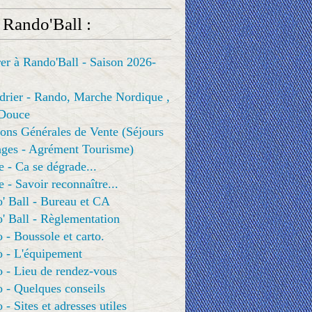
 Rando'Ball :
er à Rando'Ball - Saison 2026-
drier - Rando, Marche Nordique ,
Douce
ons Générales de Vente (Séjours
ges - Agrément Tourisme)
e - Ca se dégrade...
e - Savoir reconnaître...
' Ball - Bureau et CA
' Ball - Règlementation
 - Boussole et carto.
o - L'équipement
 - Lieu de rendez-vous
 - Quelques conseils
 - Sites et adresses utiles