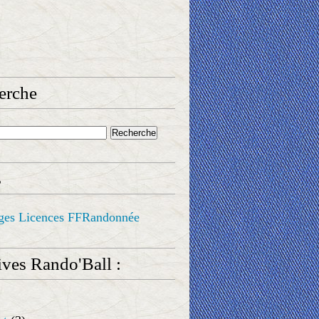
erche
s
ges Licences FFRandonnée
ves Rando'Ball :