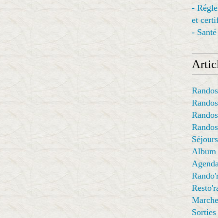
- Régl
et cert
- Santé
Articl
Randos
Randos
Randos
Randos
Séjours
Album
Agend
Rando'
Resto'
Marche
Sorties