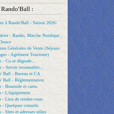
 Rando'Ball :
er à Rando'Ball - Saison 2026-
drier - Rando, Marche Nordique ,
Douce
ons Générales de Vente (Séjours
ges - Agrément Tourisme)
e - Ca se dégrade...
e - Savoir reconnaître...
' Ball - Bureau et CA
' Ball - Règlementation
 - Boussole et carto.
o - L'équipement
 - Lieu de rendez-vous
 - Quelques conseils
 - Sites et adresses utiles