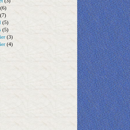
et
(3)
(6)
(7)
l
(5)
s
(5)
ier
(3)
ier
(4)