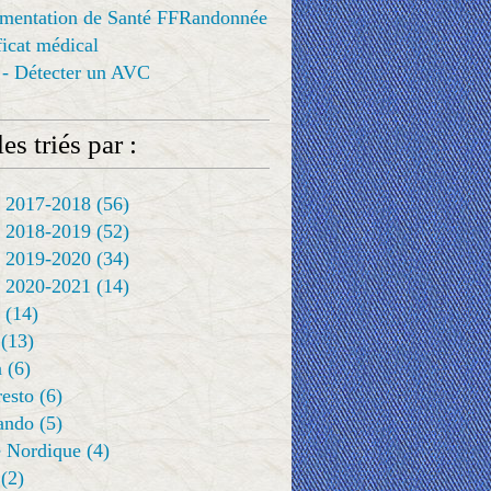
ementation de Santé FFRandonnée
ificat médical
 - Détecter un AVC
es triés par :
 2017-2018
(56)
 2018-2019
(52)
 2019-2020
(34)
 2020-2021
(14)
(14)
(13)
a
(6)
resto
(6)
rando
(5)
 Nordique
(4)
(2)