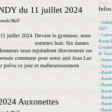
DY du 11 juillet 2024
Infos
ando'Ball
- Adhér
2027
Devant le gymnase, nous
- Calen
Rando'
sommes huit. Six dames
Conditi
nneurs nous rejoindront directement sur
& Voya
 pensée commune pour notre ami Jean Luc
- Natur
 prévu ce jour et malheureusement
- Natur
- Rando
- Rando
- Rando
- Rand
- Rando
2024 Auxonettes
- Rando
- Rando