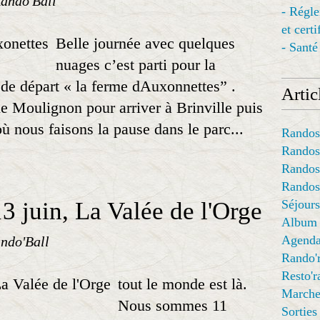
ando'Ball
- Régl
et cert
Belle journée avec quelques
- Santé
nuages c’est parti pour la
t de départ « la ferme dAuxonnettes” .
Articl
 Moulignon pour arriver à Brinville puis
ù nous faisons la pause dans le parc...
Randos
Randos
Randos
Randos
3 juin, La Valée de l'Orge
Séjours
Album
Agend
ndo'Ball
Rando'
Resto'
tout le monde est là.
Marche
Nous sommes 11
Sorties