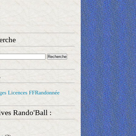
erche
s
ges Licences FFRandonnée
ves Rando'Ball :