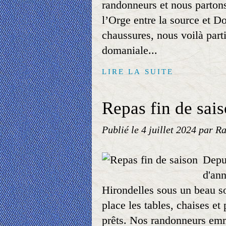
randonneurs et nous partons
l’Orge entre la source et D
chaussures, nous voilà part
domaniale...
LIRE LA SUITE
Repas fin de sai
Publié le
4 juillet 2024
par Ra
Depui
d'ann
Hirondelles sous un beau so
place les tables, chaises e
prêts. Nos randonneurs em