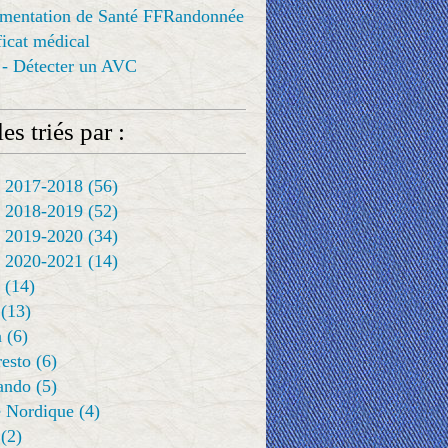
ementation de Santé FFRandonnée
ificat médical
 - Détecter un AVC
es triés par :
 2017-2018
(56)
 2018-2019
(52)
 2019-2020
(34)
 2020-2021
(14)
(14)
(13)
a
(6)
resto
(6)
rando
(5)
 Nordique
(4)
(2)