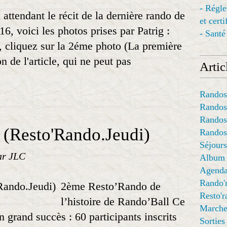
- Régl
 attendant le récit de la dernière rando de
et cert
16, voici les photos prises par Patrig :
- Santé
n, cliquez sur la 2éme photo (La première
n de l'article, qui ne peut pas
Articl
Randos
Randos
Randos
Resto'Rando.Jeudi)
Randos
Séjours
ar JLC
Album
Agend
Rando'
2ème Resto’Rando de
Resto'
l’histoire de Rando’Ball Ce
Marche
 grand succès : 60 participants inscrits
Sorties