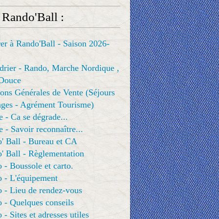
 Rando'Ball :
er à Rando'Ball - Saison 2026-
drier - Rando, Marche Nordique ,
Douce
ons Générales de Vente (Séjours
ges - Agrément Tourisme)
e - Ca se dégrade...
e - Savoir reconnaître...
' Ball - Bureau et CA
' Ball - Règlementation
 - Boussole et carto.
o - L'équipement
 - Lieu de rendez-vous
 - Quelques conseils
 - Sites et adresses utiles