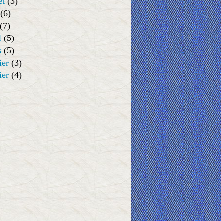
et
(3)
(6)
(7)
l
(5)
s
(5)
ier
(3)
ier
(4)