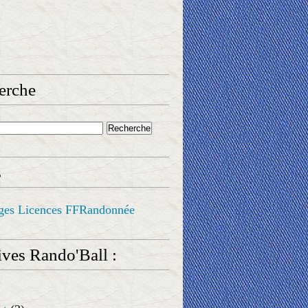
erche
s
ges Licences FFRandonnée
ves Rando'Ball :