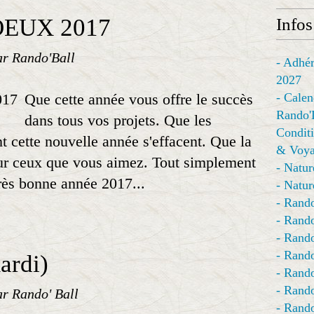
EUX 2017
Infos
ar Rando'Ball
- Adhér
2027
Que cette année vous offre le succès
- Calen
Rando'
dans tous vos projets. Que les
Conditi
t cette nouvelle année s'effacent. Que la
& Voya
our ceux que vous aimez. Tout simplement
- Natur
rès bonne année 2017...
- Natur
- Rando
- Rando
- Rando
- Rand
rdi)
- Rando
- Rando
ar Rando' Ball
- Rando