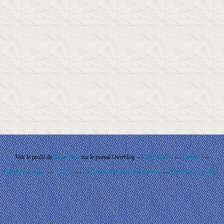
Voir le profil de
Rando'Ball
sur le portail Overblog
Top articles
Contact
Signaler un abus
C.G.U.
Cookies et données personnelles
Préférences cookies