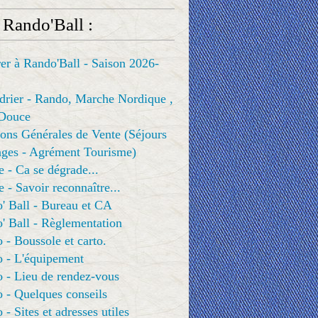
 Rando'Ball :
er à Rando'Ball - Saison 2026-
drier - Rando, Marche Nordique ,
Douce
ons Générales de Vente (Séjours
ges - Agrément Tourisme)
e - Ca se dégrade...
e - Savoir reconnaître...
' Ball - Bureau et CA
' Ball - Règlementation
 - Boussole et carto.
o - L'équipement
 - Lieu de rendez-vous
 - Quelques conseils
 - Sites et adresses utiles