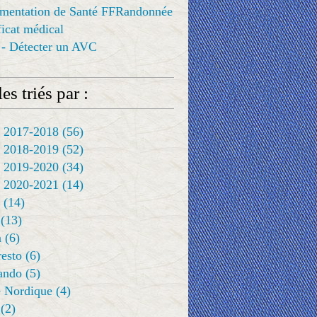
ementation de Santé FFRandonnée
ificat médical
 - Détecter un AVC
es triés par :
 2017-2018
(56)
 2018-2019
(52)
 2019-2020
(34)
 2020-2021
(14)
(14)
(13)
a
(6)
resto
(6)
rando
(5)
 Nordique
(4)
(2)