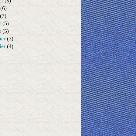
et
(3)
(6)
(7)
l
(5)
s
(5)
ier
(3)
ier
(4)