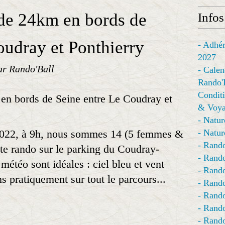
de 24km en bords de
Infos
oudray et Ponthierry
- Adhér
2027
ar Rando'Ball
- Calen
Rando'
Conditi
& Voya
- Natur
2022, à 9h, nous sommes 14 (5 femmes &
- Natur
- Rando
te rando sur le parking du Coudray-
- Rando
étéo sont idéales : ciel bleu et vent
- Rando
s pratiquement sur tout le parcours...
- Rand
- Rando
- Rando
- Rando