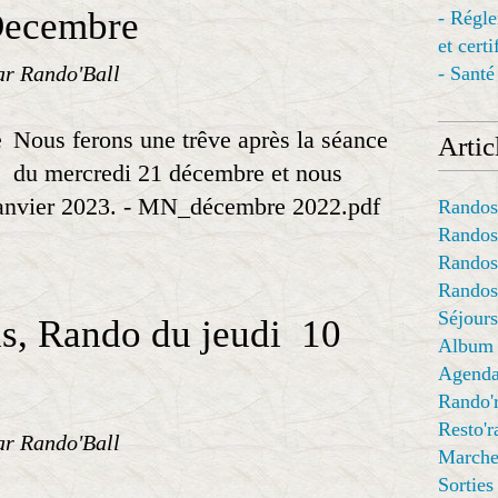
Decembre
- Régl
et cert
ar Rando'Ball
- Santé
Nous ferons une trêve après la séance
Articl
du mercredi 21 décembre et nous
 janvier 2023. - MN_décembre 2022.pdf
Randos
Randos
Randos
Randos
Séjours
is, Rando du jeudi 10
Album
Agend
Rando'
Resto'
ar Rando'Ball
Marche
Sorties