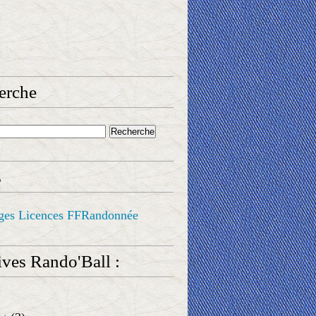
erche
s
ges Licences FFRandonnée
ves Rando'Ball :