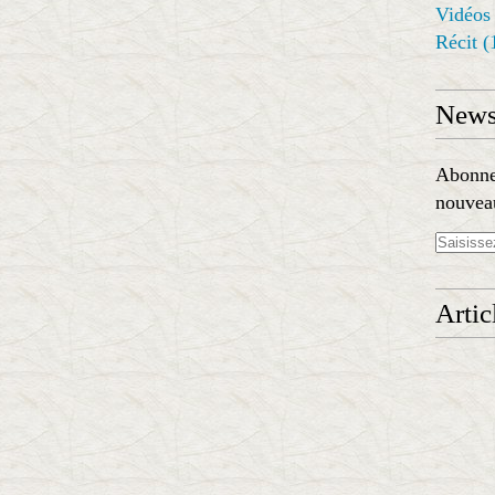
Vidéos
Récit
(
Newsl
Abonnez
nouveau
Artic