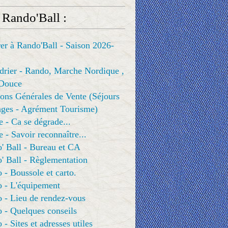
 Rando'Ball :
er à Rando'Ball - Saison 2026-
drier - Rando, Marche Nordique ,
Douce
ons Générales de Vente (Séjours
ges - Agrément Tourisme)
e - Ca se dégrade...
e - Savoir reconnaître...
' Ball - Bureau et CA
' Ball - Règlementation
 - Boussole et carto.
o - L'équipement
 - Lieu de rendez-vous
 - Quelques conseils
 - Sites et adresses utiles