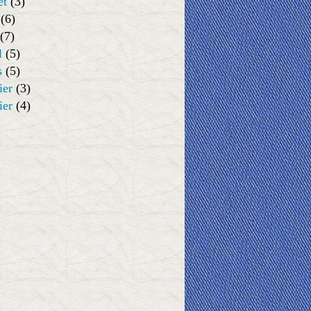
et
(3)
(6)
(7)
l
(5)
s
(5)
ier
(3)
ier
(4)