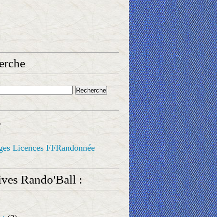
erche
s
ges Licences FFRandonnée
ves Rando'Ball :