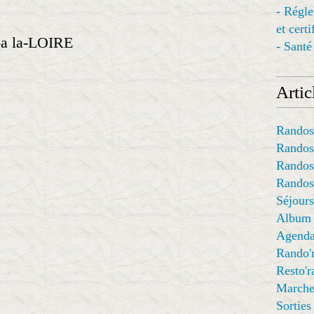
- Régl
et cert
- Santé
Articl
Randos
Randos
Randos
Randos
Séjours
Album
Agend
Rando'
Resto'
Marche
Sorties