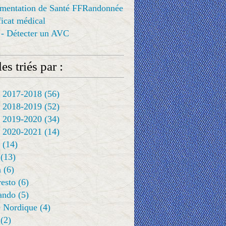
ementation de Santé FFRandonnée
ificat médical
 - Détecter un AVC
es triés par :
 2017-2018
(56)
 2018-2019
(52)
 2019-2020
(34)
 2020-2021
(14)
(14)
(13)
a
(6)
resto
(6)
rando
(5)
 Nordique
(4)
(2)