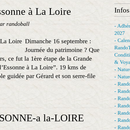
ssonne à La Loire
Infos
ar randoball
- Adhér
2027
Dimanche 16 septembre :
- Calen
Rando'
Journée du patrimoine ? Que
Conditi
rs, ce fut la 1ère étape de la Grande
& Voya
’Essonne à La Loire”. 19 kms de
- Natur
le guidée par Gérard et son serre-file
- Natur
- Rando
- Rando
- Rando
- Rand
- Rando
SSONNE-a la-LOIRE
- Rando
- Rando