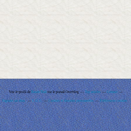
Voir le profil de
Rando'Ball
sur le portail Overblog
Top articles
Contact
Signaler un abus
C.G.U.
Cookies et données personnelles
Préférences cookies