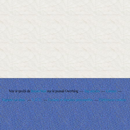
Voir le profil de
Rando'Ball
sur le portail Overblog
Top articles
Contact
Signaler un abus
C.G.U.
Cookies et données personnelles
Préférences cookies