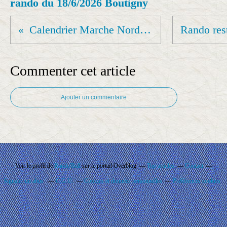
rando du 18/6/2026 Boutigny
Calendrier Marche Nordique février 2025
Commenter cet article
Ajouter un commentaire
Voir le profil de
Rando'Ball
sur le portail Overblog
Top articles
Contact
Signaler un abus
C.G.U.
Cookies et données personnelles
Préférences cookies