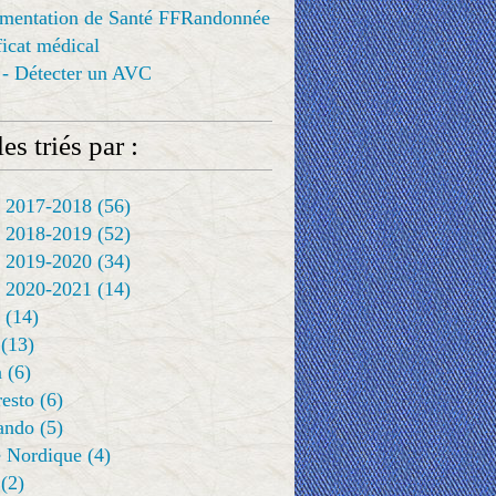
ementation de Santé FFRandonnée
ificat médical
 - Détecter un AVC
es triés par :
 2017-2018
(56)
 2018-2019
(52)
 2019-2020
(34)
 2020-2021
(14)
(14)
(13)
a
(6)
resto
(6)
rando
(5)
 Nordique
(4)
(2)