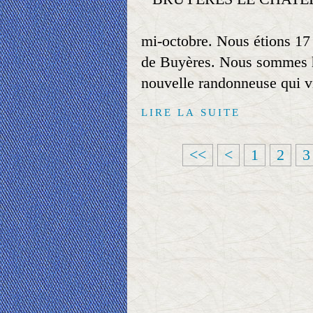
mi-octobre. Nous étions 17 
de Buyères. Nous sommes h
nouvelle randonneuse qui v
LIRE LA SUITE
<<
<
1
2
3