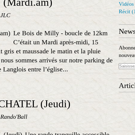
(Mardi.am)
Vidéos
Récit
(
 JLC
Newsl
Le Bois de Milly - boucle de 12km
C’était un Mardi après-midi, 15
Abonnez
t gris et maussade le matin et la pluie
nouveau
e nous sommes arrivés sur notre parking de
 Langlois entre l’église...
Artic
HATEL (Jeudi)
 Rando'Ball
Une rando tranquille accessible