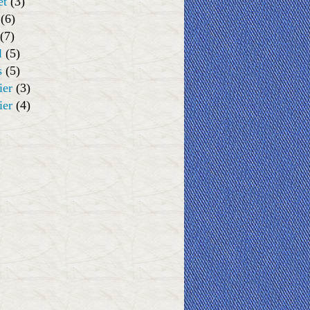
et
(3)
(6)
(7)
l
(5)
s
(5)
ier
(3)
ier
(4)