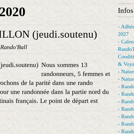
-2020
Infos
- Adhér
LON (jeudi.soutenu)
2027
- Calen
 Rando'Ball
Rando'
Conditi
Nous sommes 13
& Voya
- Natur
randonneurs, 5 femmes et
- Natur
chons de la parité dans une rando
- Rando
 pour une randonnée dans la partie nord du
- Rando
inais français. Le point de départ est
- Rando
- Rand
- Rando
- Rando
- Rando