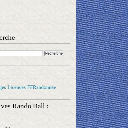
erche
s
ges Licences FFRandonnée
ves Rando'Ball :