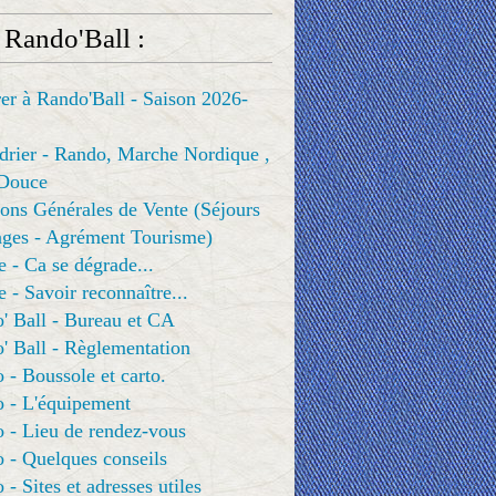
 Rando'Ball :
er à Rando'Ball - Saison 2026-
drier - Rando, Marche Nordique ,
Douce
ons Générales de Vente (Séjours
ges - Agrément Tourisme)
e - Ca se dégrade...
e - Savoir reconnaître...
' Ball - Bureau et CA
' Ball - Règlementation
 - Boussole et carto.
o - L'équipement
 - Lieu de rendez-vous
 - Quelques conseils
 - Sites et adresses utiles