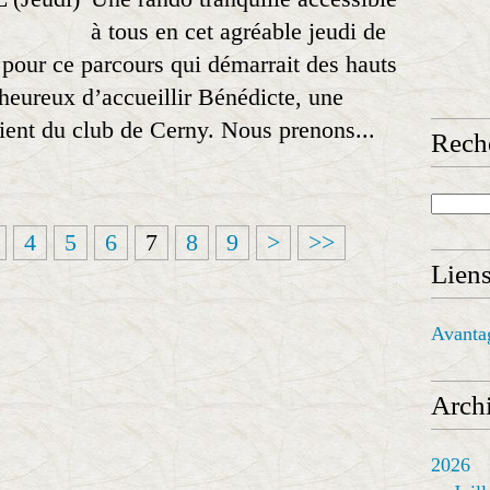
à tous en cet agréable jeudi de
pour ce parcours qui démarrait des hauts
eureux d’accueillir Bénédicte, une
ient du club de Cerny. Nous prenons...
Rech
4
5
6
7
8
9
>
>>
Lien
Avanta
Archi
2026