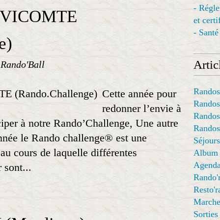
- Régl
-VICOMTE
et cert
- Santé
e)
Articl
 Rando'Ball
Randos
Cette année pour
Randos
redonner l’envie à
Randos
ciper à notre Rando’Challenge, Une autre
Randos
nnée le Rando challenge® est une
Séjours
au cours de laquelle différentes
Album
Agend
sont...
Rando'
Resto'
Marche
Sorties