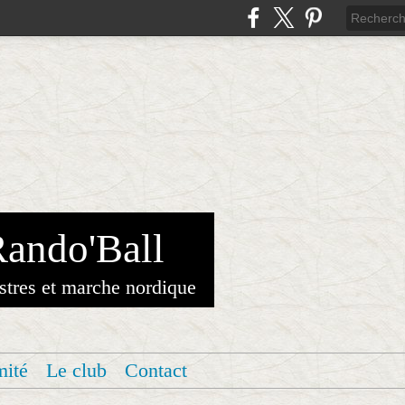
Rando'Ball
stres et marche nordique
mité
Le club
Contact