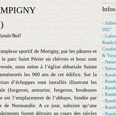
AMPIGNY
Infos
)
- Adhér
2027
Rando'Ball
- Calen
Rando'
Conditi
mplexe sportif de Morigny, par les pâtures et
& Voya
 le parc Saint Périer où chèvres et bouc sont
- Natur
versée, nous mène à l’église abbatiale Sainte
- Natur
mmémorés les 900 ans de cet édifice. Sur la
- Rando
- Rando
tion d’échoppes sont installés illustrant les
- Rando
le (forgeron, armurier, forgeron, brodeuses
- Rand
ace est l’emplacement de l’abbaye, fondée par
- Rando
s de Normandie. A ce jour, subsiste qu’une
- Rando
 bâtiments furent détruits au cours des siècles
- Rando