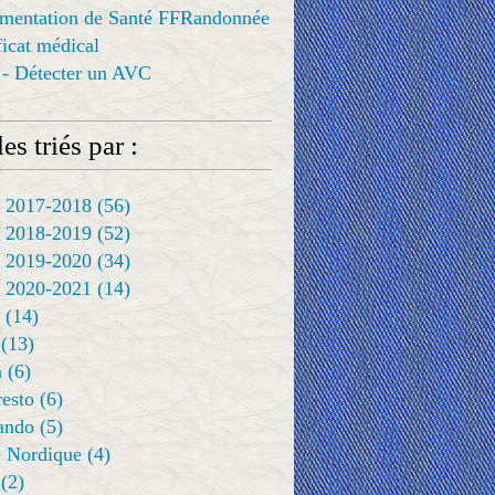
ementation de Santé FFRandonnée
ificat médical
 - Détecter un AVC
es triés par :
 2017-2018
(56)
 2018-2019
(52)
 2019-2020
(34)
 2020-2021
(14)
(14)
(13)
a
(6)
resto
(6)
rando
(5)
 Nordique
(4)
(2)