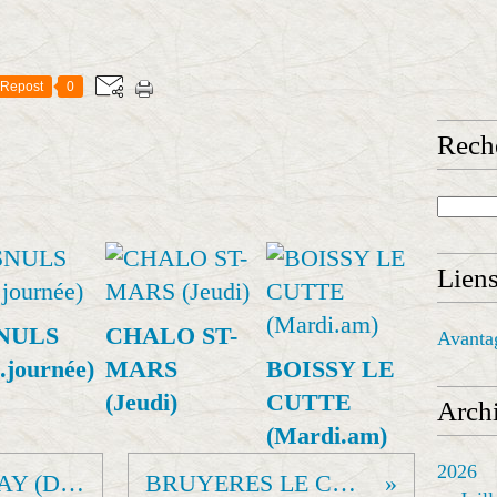
Repost
0
Rech
Lien
NULS
CHALO ST-
Avanta
.journée)
MARS
BOISSY LE
(Jeudi)
CUTTE
Archi
(Mardi.am)
2026
ECLUSE DU COUDRAY (Dimanche.journée)
BRUYERES LE CHATEL (Jeudi)