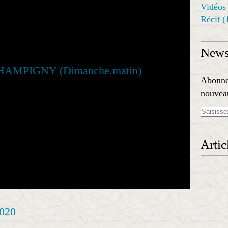
Vidéos
Récit
(
Newsl
Abonnez
nouveau
Artic
020