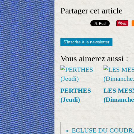
Partager cet article
S'inscrire à la newsletter
Vous aimerez aussi :
PERTHES
LES MES
(Jeudi)
(Dimanche