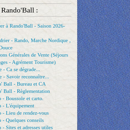
 Rando'Ball :
er à Rando'Ball - Saison 2026-
drier - Rando, Marche Nordique ,
Douce
ons Générales de Vente (Séjours
ges - Agrément Tourisme)
e - Ca se dégrade...
e - Savoir reconnaître...
' Ball - Bureau et CA
' Ball - Règlementation
 - Boussole et carto.
o - L'équipement
 - Lieu de rendez-vous
 - Quelques conseils
 - Sites et adresses utiles