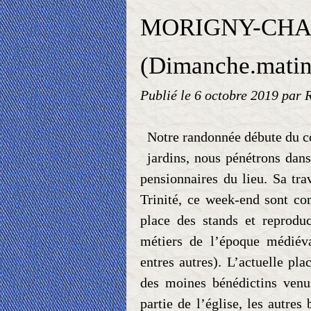
MORIGNY-CH
(Dimanche.matin
Publié le
6 octobre 2019
par 
Notre randonnée débute du co
jardins, nous pénétrons dans
pensionnaires du lieu. Sa tra
Trinité, ce week-end sont co
place des stands et reproduc
métiers de l’époque médiéva
entres autres). L’actuelle pl
des moines bénédictins venu
partie de l’église, les autres