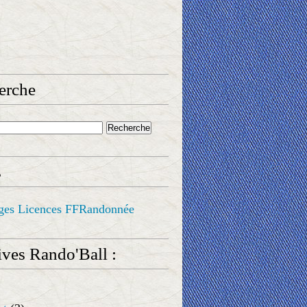
erche
s
ges Licences FFRandonnée
ves Rando'Ball :