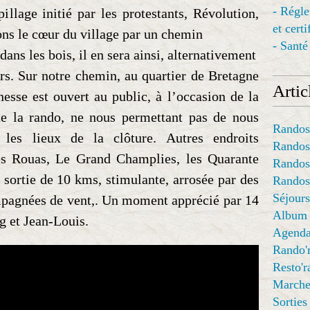
- Régl
illage initié par les protestants, Révolution,
et cert
ons le cœur du village par un chemin
- Santé
ans les bois, il en sera ainsi, alternativement
urs. Sur notre chemin, au quartier de Bretagne
Articl
esse est ouvert au public, à l’occasion de la
de la rando, ne nous permettant pas de nous
Randos
les lieux de la clôture. Autres endroits
Randos
es Rouas, Le Grand Champlies, les Quarante
Randos
 sortie de 10 kms, stimulante, arrosée par des
Randos
Séjours
mpagnées de vent,. Un moment apprécié par 14
Album
ig et Jean-Louis.
Agend
Rando'
Resto'
Marche
Sorties