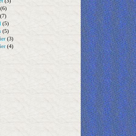
et
(3)
(6)
(7)
l
(5)
s
(5)
ier
(3)
ier
(4)