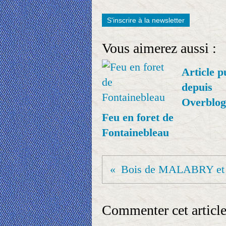
S'inscrire à la newsletter
Vous aimerez aussi :
Article p
depuis
Overblog
Feu en foret de
Fontainebleau
Commenter cet articl