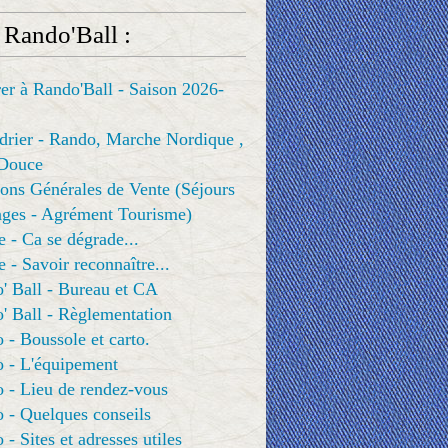
 Rando'Ball :
er à Rando'Ball - Saison 2026-
drier - Rando, Marche Nordique ,
Douce
ons Générales de Vente (Séjours
ges - Agrément Tourisme)
e - Ca se dégrade...
e - Savoir reconnaître...
' Ball - Bureau et CA
' Ball - Règlementation
 - Boussole et carto.
o - L'équipement
 - Lieu de rendez-vous
 - Quelques conseils
 - Sites et adresses utiles