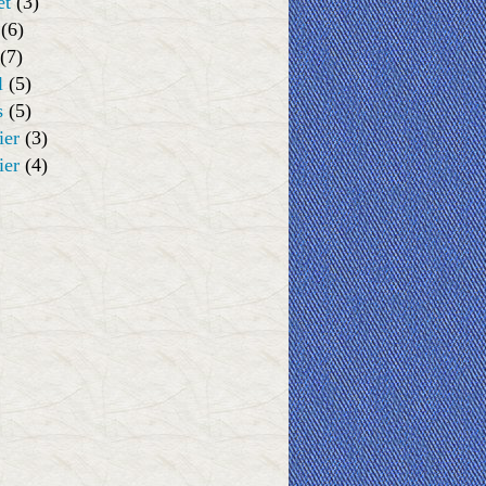
et
(3)
(6)
(7)
l
(5)
s
(5)
ier
(3)
ier
(4)