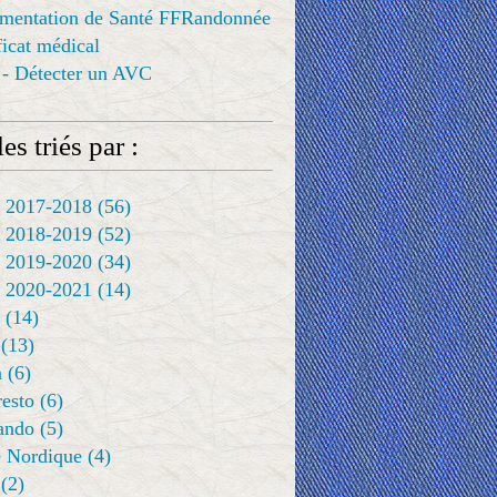
ementation de Santé FFRandonnée
ificat médical
 - Détecter un AVC
es triés par :
 2017-2018
(56)
 2018-2019
(52)
 2019-2020
(34)
 2020-2021
(14)
(14)
(13)
a
(6)
resto
(6)
rando
(5)
 Nordique
(4)
(2)