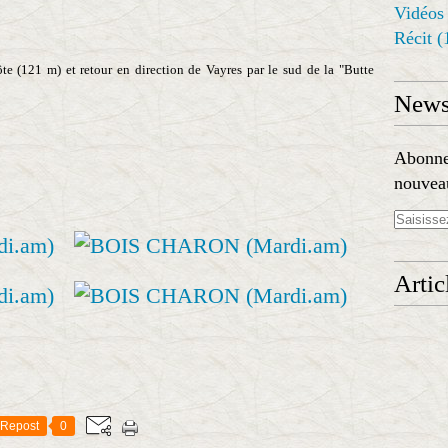
Vidéos
Récit
(
e (121 m) et retour en direction de Vayres par le sud de la "Butte
Newsl
Abonnez
nouveau
Artic
Repost
0