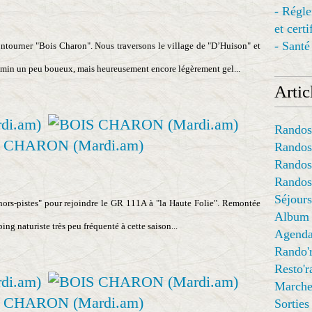
- Régl
et cert
- Santé
ntourner "Bois Charon". Nous traversons le village de "D’Huison" et
emin un peu boueux, mais heureusement encore légèrement gel...
Articl
Randos
Randos
Randos
Randos
Séjours
"hors-pistes" pour rejoindre le GR 111A à "la Haute Folie". Remontée
Album
ng naturiste très peu fréquenté à cette saison...
Agend
Rando'
Resto'
Marche
Sorties