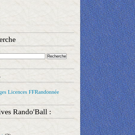
erche
s
ges Licences FFRandonnée
ves Rando'Ball :