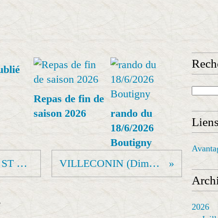
Rech
ublié
Repas de fin de
saison 2026
rando du
Lien
18/6/2026
Boutigny
Avanta
Bois de MALABRY et ST ELOI (Jeudi.train)
VILLECONIN (Dimanche.journée)
Archi
e
2026