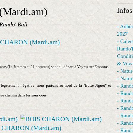
Mardi.am)
Infos
Rando' Ball
- Adhér
2027
- Calen
Rando'
Conditi
& Voya
pants (14 femmes et 21 hommes) sont au départ à Vayres sur Essonne.
- Natur
- Natur
- Rando
 légèrement négative, nous partons au nord de la "Butte Jiguet" et
- Rando
que chemin dans les sous-bois.
- Rando
- Rand
- Rando
- Rando
- Rando