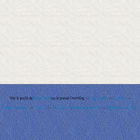
Voir le profil de
Rando'Ball
sur le portail Overblog
Top articles
Contact
Signaler un abus
C.G.U.
Cookies et données personnelles
Préférences cookies