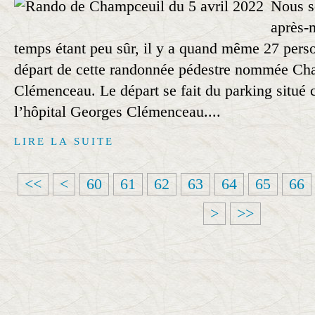
Nous s
après-m
temps étant peu sûr, il y a quand même 27 pers
départ de cette randonnée pédestre nommée Ch
Clémenceau. Le départ se fait du parking situé c
l’hôpital Georges Clémenceau....
LIRE LA SUITE
1
2
3
4
5
<<
<
60
61
62
63
64
65
66
0
0
0
0
0
>
>>