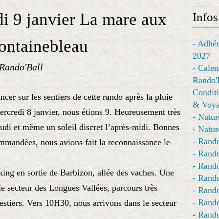
i 9 janvier La mare aux
Infos
Fontainebleau
- Adhér
2027
 Rando'Ball
- Calen
Rando'
Conditi
ancer sur les sentiers de cette rando après la pluie
& Voya
mercredi 8 janvier, nous étions 9. Heureusement très
- Natur
eudi et même un soleil discret l’après-midi. Bonnes
- Natur
- Rando
ommandées, nous avions fait la reconnaissance le
- Rando
- Rando
rking en sortie de Barbizon, allée des vaches. Une
- Rand
le secteur des Longues Vallées, parcours très
- Rando
- Rando
estiers. Vers 10H30, nous arrivons dans le secteur
- Rando