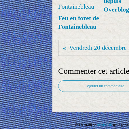
depuis
Overblog
Feu en foret de
Fontainebleau
Commenter cet articl
Ajouter un commentaire
Voir le profil de
Rando'Ball
sur le porta