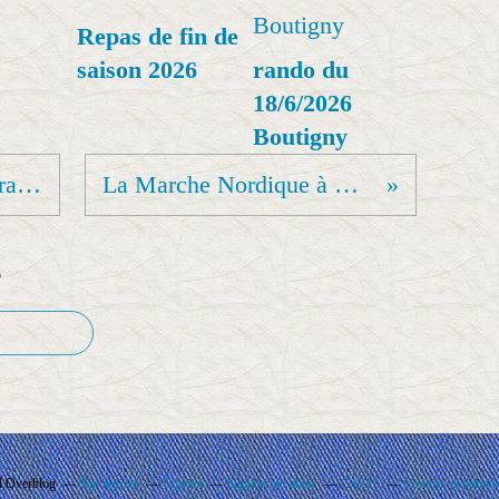
Repas de fin de
saison 2026
rando du
18/6/2026
Boutigny
Vendredi 20 décembre rando « Les Châteaux de la vallée de Chevreuse ».
La Marche Nordique à Rando’Ball Une discipline qui a le vent en poupe.
e
il Overblog
Top articles
Contact
Signaler un abus
C.G.U.
Cookies et donnée