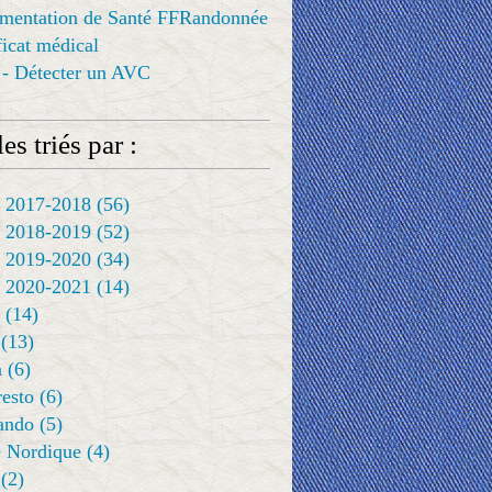
ementation de Santé FFRandonnée
ificat médical
 - Détecter un AVC
es triés par :
 2017-2018
(56)
 2018-2019
(52)
 2019-2020
(34)
 2020-2021
(14)
(14)
(13)
a
(6)
resto
(6)
rando
(5)
 Nordique
(4)
(2)