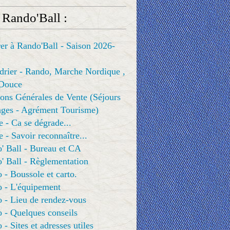
 Rando'Ball :
er à Rando'Ball - Saison 2026-
drier - Rando, Marche Nordique ,
Douce
ons Générales de Vente (Séjours
ges - Agrément Tourisme)
e - Ca se dégrade...
e - Savoir reconnaître...
' Ball - Bureau et CA
' Ball - Règlementation
 - Boussole et carto.
o - L'équipement
 - Lieu de rendez-vous
 - Quelques conseils
 - Sites et adresses utiles