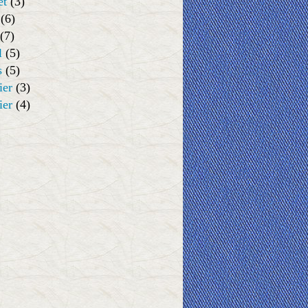
et
(3)
(6)
(7)
l
(5)
s
(5)
ier
(3)
ier
(4)