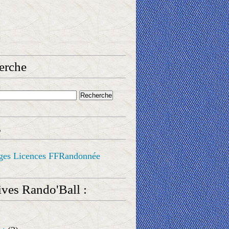
erche
s
ges Licences FFRandonnée
ves Rando'Ball :