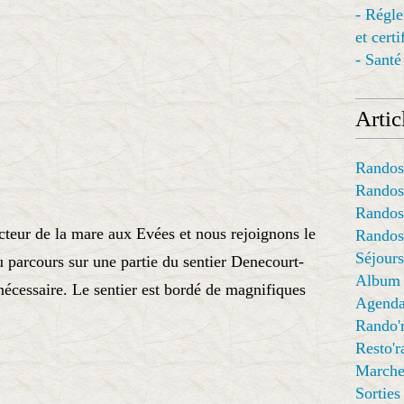
- Régl
et cert
- Santé
Articl
Randos
Randos
Randos
cteur de la mare aux Evées et nous rejoignons le
Randos
Séjours
 parcours sur une partie du sentier Denecourt-
Album
nécessaire. Le sentier est bordé de magnifiques
Agend
Rando'
Resto'
Marche
Sorties