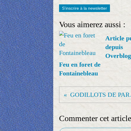
S'inscrire à la newsletter
Vous aimerez aussi :
Article p
depuis
Overblog
Feu en foret de
Fontainebleau
GODILL
Commenter cet articl