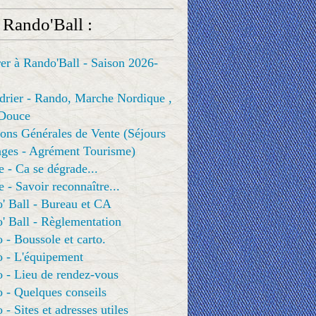
 Rando'Ball :
er à Rando'Ball - Saison 2026-
drier - Rando, Marche Nordique ,
Douce
ons Générales de Vente (Séjours
ges - Agrément Tourisme)
e - Ca se dégrade...
e - Savoir reconnaître...
' Ball - Bureau et CA
' Ball - Règlementation
 - Boussole et carto.
o - L'équipement
 - Lieu de rendez-vous
 - Quelques conseils
 - Sites et adresses utiles