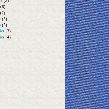
et
(3)
(6)
(7)
l
(5)
s
(5)
ier
(3)
ier
(4)