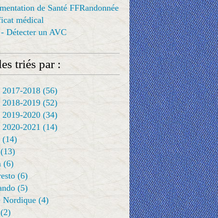
ementation de Santé FFRandonnée
ificat médical
 - Détecter un AVC
es triés par :
 2017-2018
(56)
 2018-2019
(52)
 2019-2020
(34)
 2020-2021
(14)
(14)
(13)
a
(6)
resto
(6)
rando
(5)
 Nordique
(4)
(2)