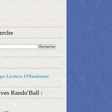
erche
s
ges Licences FFRandonnée
ves Rando'Ball :