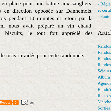
 en place pour une battue aux sangliers,
- Régl
s en direction opposée sur Dannemois.
et cert
- Santé
ois pendant 10 minutes et retour par la
mi nous avait préparé un vin chaud
Articl
biscuits, le tout fort apprécié des
Randos
Randos
de m'avoir aidés pour cette randonnée.
Randos
Randos
Séjours
Album
Agend
Rando'
Resto'
Marche
Repost
0
Sorties