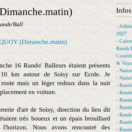
manche.matin)
Infos
ando'Ball
- Adhér
2027
- Calen
Rando'
Conditi
& Voya
nche 16 Rando' Balleurs étaient présents
- Natur
 10 km autour de Soisy sur Ecole. Je
- Natur
a route mais un léger redoux dans la nuit
- Rando
éplacement en voiture.
- Rando
- Rando
- Rand
rerie d'art de Soisy, direction du lieu dit
- Rando
aient très boueux et un épais brouillard
- Rando
l'horizon. Nous avons rencontré des
- Rando