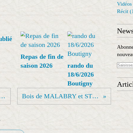
Vidéos
Récit
(
Newsl
ublié
Abonnez
nouveau
Repas de fin de
saison 2026
rando du
18/6/2026
Boutigny
Artic
OTS DE PARIS ( Samedi.soir)
Bois de MALABRY et ST ELOI (Jeudi.train)
e