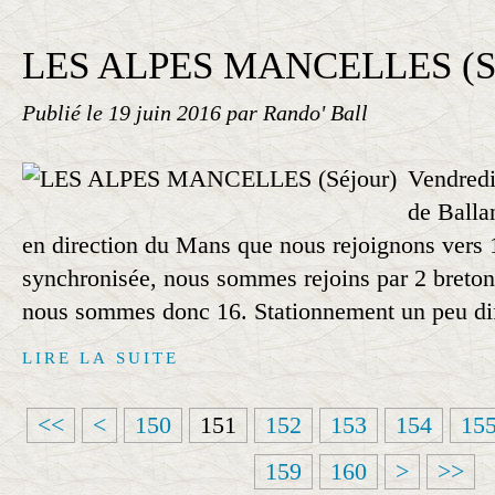
LES ALPES MANCELLES (Sé
Publié le
19 juin 2016
par Rando' Ball
Vendredi
de Balla
en direction du Mans que nous rejoignons vers 
synchronisée, nous sommes rejoins par 2 breton
nous sommes donc 16. Stationnement un peu diff
LIRE LA SUITE
1
1
1
1
1
<<
<
150
151
152
153
154
15
0
1
2
3
4
1
1
1
2
159
160
>
>>
0
0
0
0
0