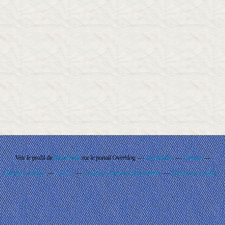
Voir le profil de
Rando'Ball
sur le portail Overblog
Top articles
Contact
Signaler un abus
C.G.U.
Cookies et données personnelles
Préférences cookies