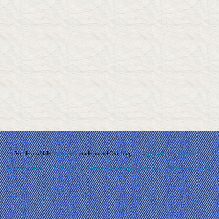
Voir le profil de
Rando'Ball
sur le portail Overblog
Top articles
Contact
Signaler un abus
C.G.U.
Cookies et données personnelles
Préférences cookies