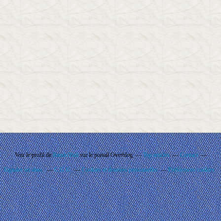
Voir le profil de
Rando'Ball
sur le portail Overblog
Top articles
Contact
Signaler un abus
C.G.U.
Cookies et données personnelles
Préférences cookies