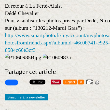
Et retour à La Ferté-Alais.
Dédé Chevalier
Pour visualiser les photos prises par Dédé, Nicol
sur (album : "130212-Mardi Gras") :
http://www.smartphoto.fr/myaccount/myphotos/
hotosfromfriend.aspx?albumid=46c0b741-e925-
8584c66e3cf3
Partager cet article
Repost
0
S'inscrire à la newsletter