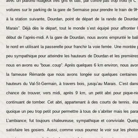
avec un plafond nuageux très gris et bas, par contre pas trop froid (6°
voitures sur le parking de la gare de Sermaise pour prendre le train de 9
à la station suivante, Dourdan, point de départ de la rando de Dourd
Marais”. Déjà dès le départ, tout le monde s’est équipé pour affronter l
début de l’après-midi. A la gare de Dourdan, nous avons emprunté le ba
le nord en utilisant la passerelle pour franchir la voie ferrée. Une mont
peu sympathique pour atteindre les hauteurs de Dourdan et les premières
nous en avons eu “boue..coup”. Après quelques 6 km environ, nous avon
la fameuse Rémarde que nous avons longée sur quelques centaines 
hauteurs du Val-St-Germain, à travers bois, jusqu’au Marais. C’est da
chance de trouver, vers midi, après 9 km, un petit abri pour pique-niq
continuant de tomber. Cet abri, appartenant à des courts de tennis, éta
quoique un peu trop petit pour permettre à tous de s’abriter mais les para
L’ambiance, fut toujours chaleureuse, sympathique et conviviale. Quel
satisfaire les gosiers. Aussi, comme vous pourrez le voir sur les photo