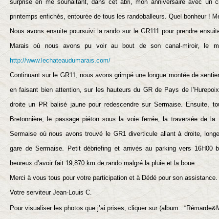
surprise en me souhaitant, dans cet abri, mon anniversaire avec un 
printemps enfichés, entourée de tous les randoballeurs. Quel bonheur ! Me
Nous avons ensuite poursuivi la rando sur le GR111 pour prendre ensuite
Marais où nous avons pu voir au bout de son canal-miroir, le m
http://www.lechateaudumarais.com/
Continuant sur le GR11, nous avons grimpé une longue montée de sentie
en faisant bien attention, sur les hauteurs du GR de Pays de l’Hurepoix
droite un PR balisé jaune pour redescendre sur Sermaise. Ensuite, to
Bretonnière, le passage piéton sous la voie ferrée, la traversée de la 
Sermaise où nous avons trouvé le GR1 diverticule allant à droite, longe
gare de Sermaise. Petit débriefing et arrivés au parking vers 16H00 b
heureux d’avoir fait 19,870 km de rando malgré la pluie et la boue.
Merci à vous tous pour votre participation et à Dédé pour son assistance.
Votre serviteur Jean-Louis C.
Pour visualiser les photos que j’ai prises, cliquer sur
(album : “Rémarde&Ma