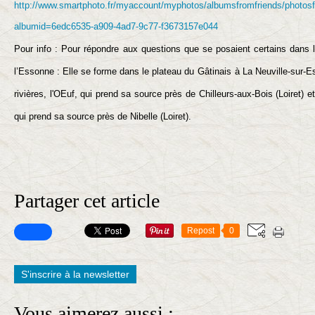
http://www.smartphoto.fr/myaccount/myphotos/albumsfromfriends/photosf
albumid=6edc6535-a909-4ad7-9c77-f3673157e044
Pour info : Pour répondre aux questions que se posaient certains dans 
l’Essonne : Elle se forme dans le plateau du Gâtinais
à La Neuville-sur-
rivières, l'OEuf
, qui prend sa source près de Chilleurs-aux-Bois (Loiret) 
qui prend sa source près de Nibelle (Loiret).
Partager cet article
Repost
0
S'inscrire à la newsletter
Vous aimerez aussi :