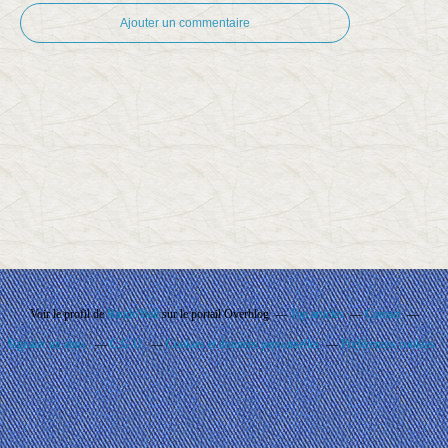
Ajouter un commentaire
Voir le profil de
Rando'Ball
sur le portail Overblog
Top articles
Contact
Signaler un abus
C.G.U.
Cookies et données personnelles
Préférences cookies