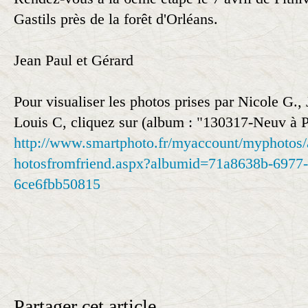
Gastils près de la forêt d'Orléans.
Jean Paul et Gérard
Pour visualiser les photos prises par Nicole G., 
Louis C, cliquez sur (album :
"130317-Neuv à Pi
http://www.smartphoto.fr/myaccount/myphotos/
hotosfromfriend.aspx?albumid=71a8638b-6977-
6ce6fbb50815
Partager cet article