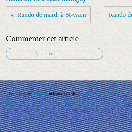
Rando de mardi à St-vrain
Rando de
Commenter cet article
Ajouter un commentaire
Voir le profil de
Rando'Ball
sur le portail Overblog
Top articles
Contact
Signaler un abus
C.G.U.
Cookies et données personnelles
Préférences cookies