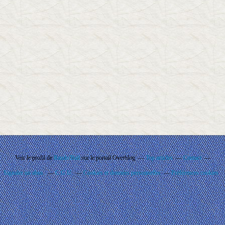
Voir le profil de
Rando'Ball
sur le portail Overblog
Top articles
Contact
Signaler un abus
C.G.U.
Cookies et données personnelles
Préférences cookies