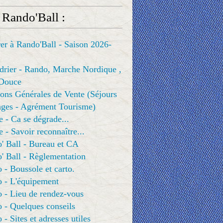
 Rando'Ball :
er à Rando'Ball - Saison 2026-
drier - Rando, Marche Nordique ,
Douce
ons Générales de Vente (Séjours
ges - Agrément Tourisme)
e - Ca se dégrade...
e - Savoir reconnaître...
' Ball - Bureau et CA
' Ball - Règlementation
 - Boussole et carto.
o - L'équipement
 - Lieu de rendez-vous
 - Quelques conseils
 - Sites et adresses utiles