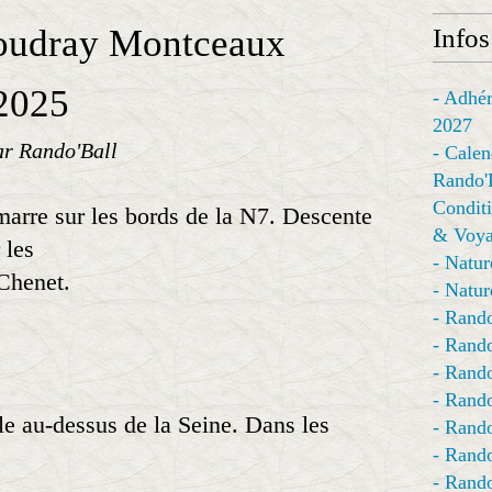
oudray Montceaux
Infos
2025
- Adhér
2027
ar Rando'Ball
- Calen
Rando'
Conditi
marre sur les bords de la N7. Descente
& Voya
 les
- Natur
-Chenet.
- Natur
- Rando
- Rando
- Rando
- Rand
e au-dessus de la Seine. Dans les
- Rando
- Rando
- Rando