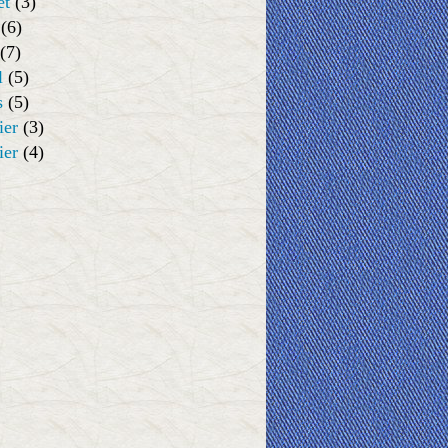
et
(3)
(6)
(7)
l
(5)
s
(5)
ier
(3)
ier
(4)