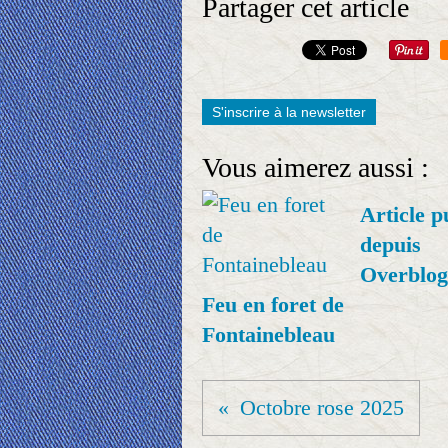
Partager cet article
S'inscrire à la newsletter
Vous aimerez aussi :
Article p
depuis
Overblog
Feu en foret de
Fontainebleau
Octobre rose 2025