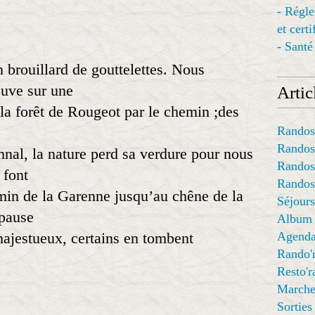
- Régl
et cert
- Santé
n brouillard de gouttelettes. Nous
euve sur une
Articl
la forêt de Rougeot par le chemin ;des
Randos
Randos
nal, la nature perd sa verdure pour nous
Randos
 font
Randos
emin de la Garenne jusqu’au chêne de la
Séjours
pause
Album
majestueux, certains en tombent
Agend
Rando'
Resto'
Marche
Sorties