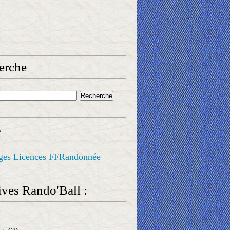
erche
s
ges Licences FFRandonnée
ves Rando'Ball :