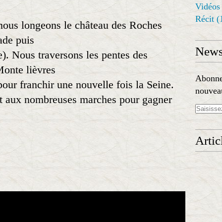
Vidéos
Récit
(
 nous longeons le château des Roches
ade puis
Newsl
). Nous traversons les pentes des
Monte lièvres
Abonnez
our franchir une nouvelle fois la Seine.
nouveau
ant aux nombreuses marches pour gagner
Artic