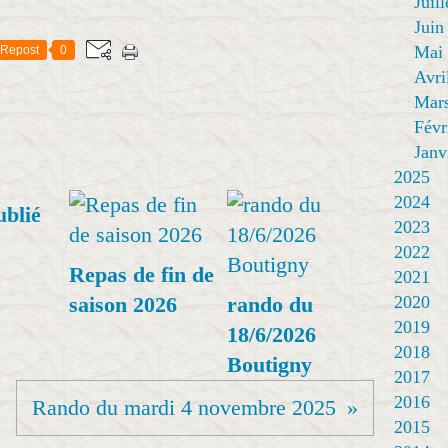
Juill
Juin
Mai
Repost
0
Avri
Mar
Févr
Janv
2025
2024
ublié
2023
2022
Repas de fin de
2021
saison 2026
rando du
2020
2019
18/6/2026
2018
Boutigny
2017
2016
Rando du mardi 4 novembre 2025
2015