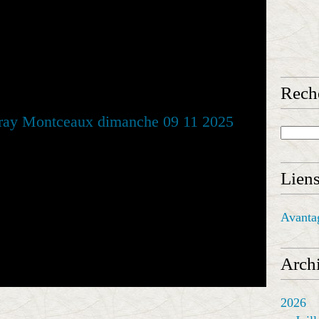
Rech
Lien
Avanta
Archi
2026