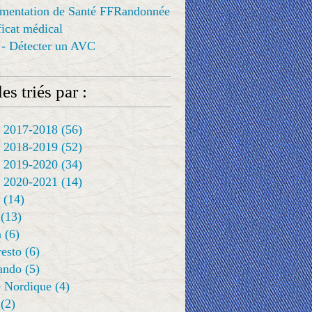
ementation de Santé FFRandonnée
ificat médical
 - Détecter un AVC
es triés par :
 2017-2018
(56)
 2018-2019
(52)
 2019-2020
(34)
 2020-2021
(14)
(14)
(13)
a
(6)
resto
(6)
rando
(5)
 Nordique
(4)
(2)