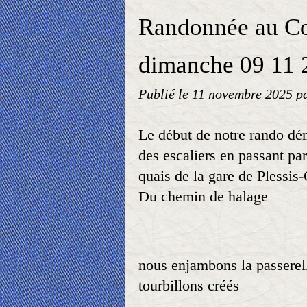
Randonnée au C
dimanche 09 11 
Publié le
11 novembre 2025
p
Le début de notre rando dé
des escaliers en passant par
quais de la gare de Plessis
Du chemin de halage
nous enjambons la passerell
tourbillons créés