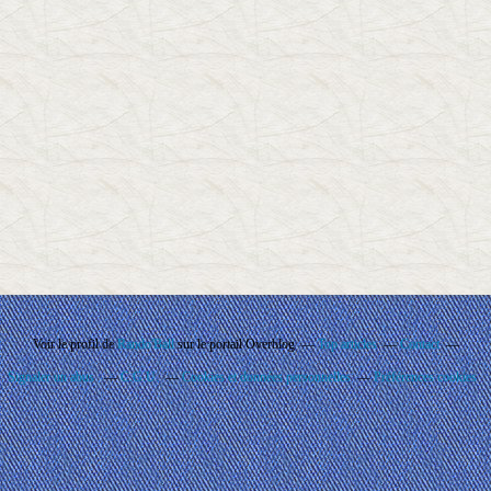
Voir le profil de
Rando'Ball
sur le portail Overblog
Top articles
Contact
Signaler un abus
C.G.U.
Cookies et données personnelles
Préférences cookies