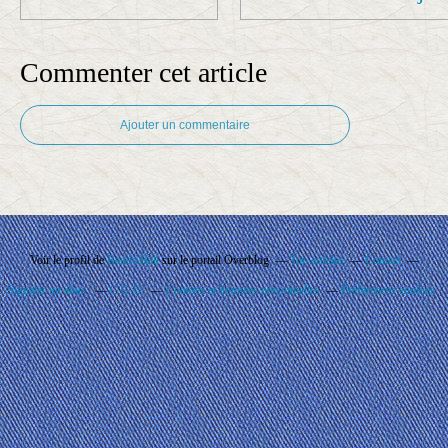
Commenter cet article
Ajouter un commentaire
Voir le profil de
Rando'Ball
sur le portail Overblog
Top articles
Contact
Signaler un abus
C.G.U.
Cookies et données personnelles
Préférences cookies