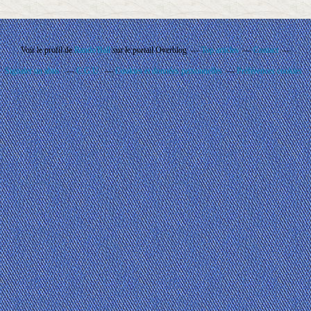
Voir le profil de
Rando'Ball
sur le portail Overblog
Top articles
Contact
Signaler un abus
C.G.U.
Cookies et données personnelles
Préférences cookies