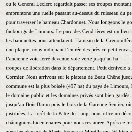
où le Général Leclerc regardait passer ses troupes montant
empruntons une ruelle passant au-dessus du ruisseau du pe
pour traverser le hameau Chardonnet. Nous longeons le go
faubourgs de Limours. Le parc des Cendrières est un lieu i
les banquettes nous attendaient. Hameau de la Grenouillèr
une plaque, nous indiquant l’entrée des près ce petit encas
l’ancienne voie ferré devenue voie verte jusqu’au ha
troupes de libération dans le département. Petit dénivelé à
Cormier. Nous arrivons
sur le plateau de Beau Chêne jusqu
commune est la plus boisée (497 ha) du
pays de Limours, l
le domaine public et les domaines privés sont bien
gardés.
jusqu’au Bois Baron puis le bois de la Garenne Sentier, o
justifiées. La forêt de la Patte du Loup, nous offre un déc
châtaigniers
bicentenaires pour nous restaurer. Après ce m
avec les gâteaux de Marie-
France et Mireille ont été bien 