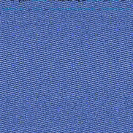
Voir le profil de
Rando'Ball
sur le portail Overblog
Top articles
Contact
Signaler un abus
C.G.U.
Cookies et données personnelles
Préférences cookies