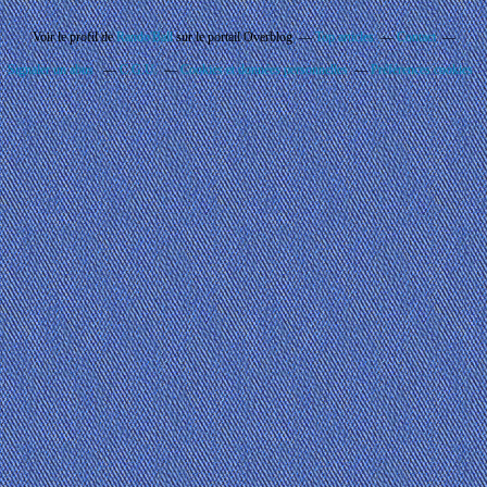
Voir le profil de
Rando'Ball
sur le portail Overblog
Top articles
Contact
Signaler un abus
C.G.U.
Cookies et données personnelles
Préférences cookies