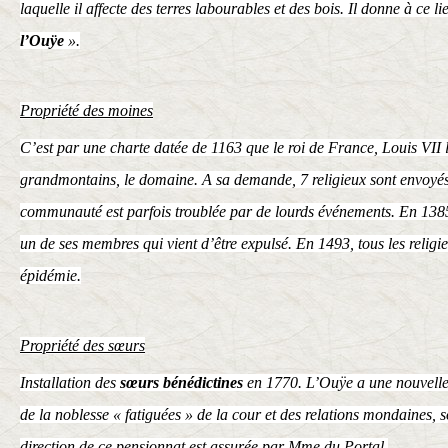
laquelle il affecte des terres labourables et des bois. Il donne à ce 
l’Ouÿe
».
Propriété des moines
C’est par une charte datée de 1163 que le roi de France, Louis VII
grandmontains
, le domaine. A sa demande, 7 religieux sont envoyés 
communauté est parfois troublée par de lourds événements. En 1385,
un de ses membres qui vient d’être expulsé. En 1493, tous les relig
épidémie.
Propriété des sœurs
Installation des
sœurs bénédictines
en 1770. L’Ouÿe a une nouvelle 
de la noblesse « fatiguées » de la cour et des relations mondaines, s
direction de ce pensionnat est assurée par Mme du Portal.