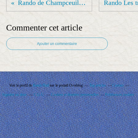
Rando de Champceuil du 5 avril 2022
Commenter cet article
Ajouter un commentaire
Voir le profil de
Rando'Ball
sur le portail Overblog
Top articles
Contact
Signaler un abus
C.G.U.
Cookies et données personnelles
Préférences cookies