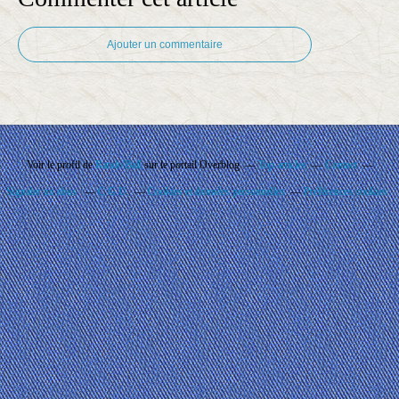
Ajouter un commentaire
Voir le profil de
Rando'Ball
sur le portail Overblog
Top articles
Contact
Signaler un abus
C.G.U.
Cookies et données personnelles
Préférences cookies