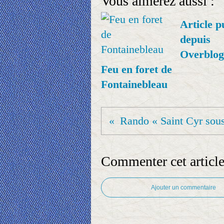
Vous aimerez aussi :
Article p
depuis
Overblog
Feu en foret de
Fontainebleau
Commenter cet articl
Ajouter un commentaire