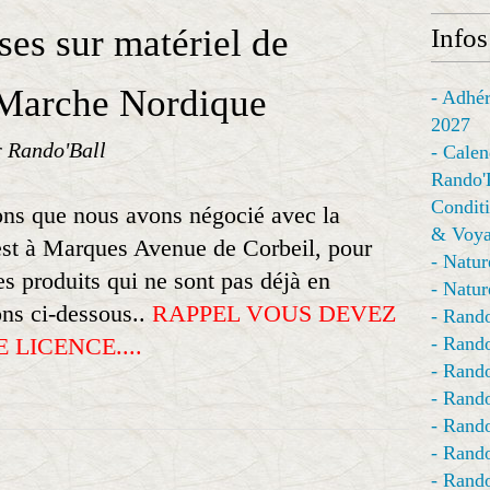
ses sur matériel de
Infos
 Marche Nordique
- Adhér
2027
r Rando'Ball
- Calen
Rando'
Conditi
ns que nous avons négocié avec la
& Voya
t à Marques Avenue de Corbeil, pour
- Natur
es produits qui ne sont pas déjà en
- Natur
ons ci-dessous..
RAPPEL VOUS DEVEZ
- Rando
LICENCE....
- Rando
- Rando
- Rand
- Rando
- Rando
- Rando