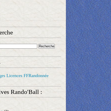
erche
s
ges Licences FFRandonnée
ves Rando'Ball :