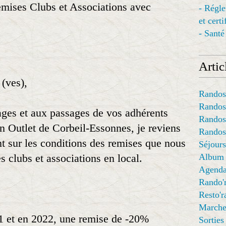
mises Clubs et Associations avec
- Régl
et cert
- Santé
Articl
 (ves),
Randos
Randos
ages et aux passages de vos adhérents
Randos
 Outlet de Corbeil-Essonnes, je reviens
Randos
nt sur les conditions des remises que nous
Séjours
Album
s clubs et associations en local.
Agend
Rando'
Resto'
Marche
1 et en 2022, une remise de -20%
Sorties