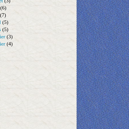
et
(3)
(6)
(7)
l
(5)
s
(5)
ier
(3)
ier
(4)