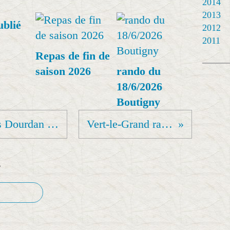
2014
2013
ublié
2012
2011
Repas de fin de
saison 2026
rando du
18/6/2026
Boutigny
Rando « Saint Cyr sous Dourdan »Dimanche 21 novembre 2021
Vert-le-Grand rando du 11/122021
e