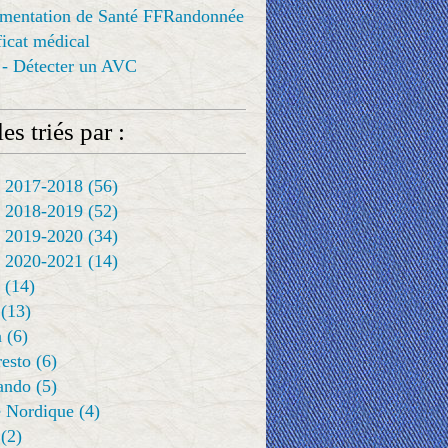
ementation de Santé FFRandonnée
ificat médical
 - Détecter un AVC
es triés par :
 2017-2018
(56)
 2018-2019
(52)
 2019-2020
(34)
 2020-2021
(14)
(14)
(13)
a
(6)
resto
(6)
rando
(5)
 Nordique
(4)
(2)