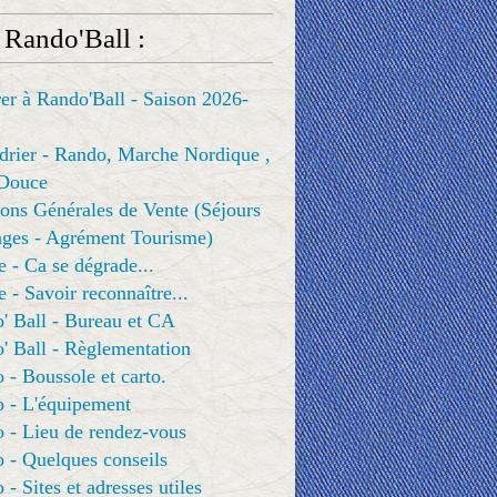
 Rando'Ball :
er à Rando'Ball - Saison 2026-
drier - Rando, Marche Nordique ,
Douce
ons Générales de Vente (Séjours
ges - Agrément Tourisme)
e - Ca se dégrade...
e - Savoir reconnaître...
' Ball - Bureau et CA
' Ball - Règlementation
 - Boussole et carto.
o - L'équipement
 - Lieu de rendez-vous
 - Quelques conseils
 - Sites et adresses utiles