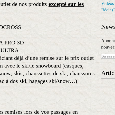
Vidéos
outlet de nos produits
excepté sur les
Récit
(
Newsl
EEDCROSS
Abonnez
 XA PRO 3D
nouveau
 X ULTRA
iciant déjà d’une remise sur le prix outlet
en avec le ski/le snowboard (casques,
Artic
snow, skis, chaussettes de ski, chaussures
 sac à dos ski, bagages ski/snow…)
es remises lors de vos passages en