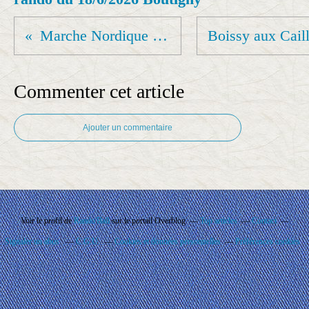
Marche Nordique à Rando'Ball
Commenter cet article
Ajouter un commentaire
Voir le profil de
Rando'Ball
sur le portail Overblog
Top articles
Contact
Signaler un abus
C.G.U.
Cookies et données personnelles
Préférences cookies