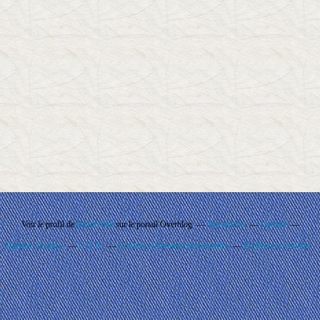
Voir le profil de
Rando'Ball
sur le portail Overblog
Top articles
Contact
Signaler un abus
C.G.U.
Cookies et données personnelles
Préférences cookies