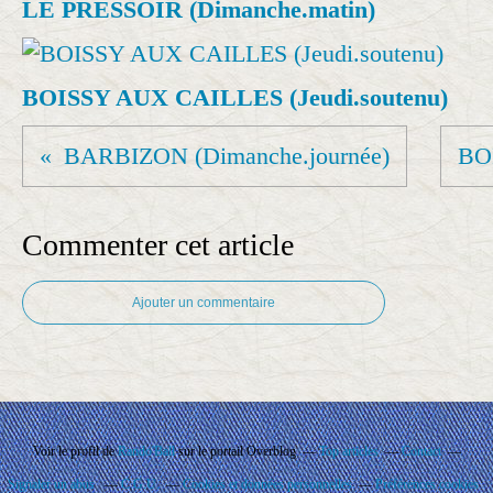
LE PRESSOIR (Dimanche.matin)
BOISSY AUX CAILLES (Jeudi.soutenu)
BARBIZON (Dimanche.journée)
BO
Commenter cet article
Ajouter un commentaire
Voir le profil de
Rando'Ball
sur le portail Overblog
Top articles
Contact
Signaler un abus
C.G.U.
Cookies et données personnelles
Préférences cookies