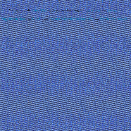
Voir le profil de
Rando'Ball
sur le portail Overblog
Top articles
Contact
Signaler un abus
C.G.U.
Cookies et données personnelles
Préférences cookies