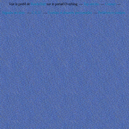
Voir le profil de
Rando'Ball
sur le portail Overblog
Top articles
Contact
Signaler un abus
C.G.U.
Cookies et données personnelles
Préférences cookies