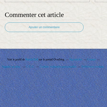
Commenter cet article
Ajouter un commentaire
Voir le profil de
Rando'Ball
sur le portail Overblog
Top articles
Contact
Signaler un abus
C.G.U.
Cookies et données personnelles
Préférences cookies