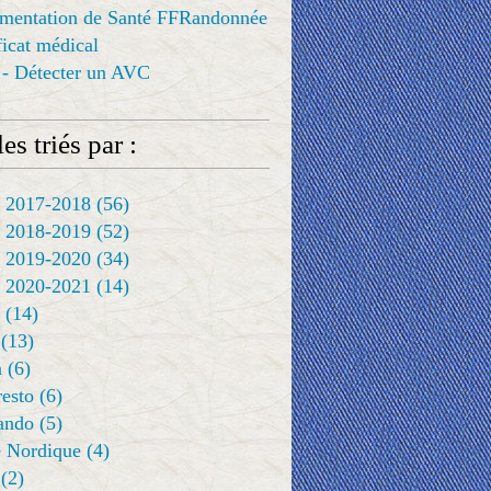
ementation de Santé FFRandonnée
ificat médical
 - Détecter un AVC
es triés par :
 2017-2018
(56)
 2018-2019
(52)
 2019-2020
(34)
 2020-2021
(14)
(14)
(13)
a
(6)
resto
(6)
rando
(5)
 Nordique
(4)
(2)