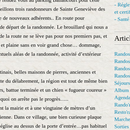
é rendez vous au parking Ballancourt pour cette
- Régl
illons trois randonneurs de Sainte Geneviève des
et cert
re de nouveaux adhérents.. En route pour
- Santé
de départ de la randonnée. Le brouillard qui nous a
e la route ne se lève pas pour nos premiers pas, et
Articl
 et plaine sans en voir grand chose… dommage,
ntuels aléas de la randonnée, activité d’extérieur
Randos
Randos
Randos
tinais, belles maisons de pierres, anciennes et
Randos
ite du délabrement, la région est tout de même bien
Séjours
rs, battue terminée et un chien « fugueur coureur »
Album
Agend
uoi on arrête pas le progrès…..
Rando'
nt la mairie et à une vingtaine de mètres d’un
Resto'
enne. Dans ce village, une bien curieuse plaque
Marche
’église au dessus de la porte d’entrée…pas habituel
Sorties