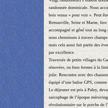
Vingt randonneurs s’étaient donn
randonnée dominicale. Nous accue
bois venus « pour voir ». Peut êt
Remauville, Seine et Marne, lieu 
accompagné et gêné tout au long d
nous cheminons à travers champs
mais cela aussi fait partie des éve
par excellence.
Traversée de petits villages du Ga
rénovées, ou bien fermes à la lim
jolie. Rencontre avec des chasseu
équipé d’une balise GPS, comme q
Le déjeuner est pris à Paley, deva
sarcophage de l’époque mérovingi
révolutionnaire sur le porche de l