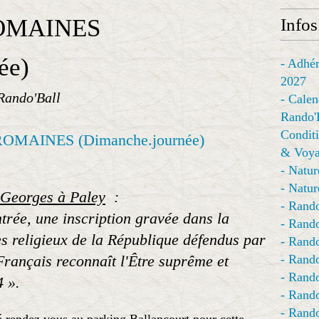
OMAINES
Infos
ée)
- Adhér
2027
Rando'Ball
- Calen
Rando'
Conditi
& Voya
- Natur
- Natur
t Georges à Paley
:
- Rando
ntrée, une inscription gravée dans la
- Rando
es religieux de la République défendus par
- Rando
Français reconnaît l'Être suprême et
- Rand
- Rando
4 ».
- Rando
- Rando