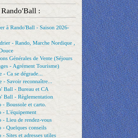
 Rando'Ball :
er à Rando'Ball - Saison 2026-
drier - Rando, Marche Nordique ,
Douce
ons Générales de Vente (Séjours
ges - Agrément Tourisme)
e - Ca se dégrade...
e - Savoir reconnaître...
' Ball - Bureau et CA
' Ball - Règlementation
 - Boussole et carto.
o - L'équipement
 - Lieu de rendez-vous
 - Quelques conseils
 - Sites et adresses utiles