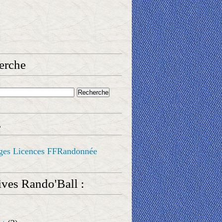
erche
s
ges Licences FFRandonnée
ves Rando'Ball :