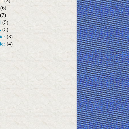
et
(3)
(6)
(7)
l
(5)
s
(5)
ier
(3)
ier
(4)