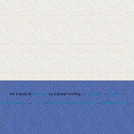
Voir le profil de
Rando'Ball
sur le portail Overblog
Top articles
Contact
Signaler un abus
C.G.U.
Cookies et données personnelles
Préférences cookies