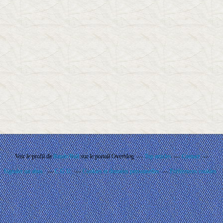
Voir le profil de
Rando'Ball
sur le portail Overblog
Top articles
Contact
Signaler un abus
C.G.U.
Cookies et données personnelles
Préférences cookies