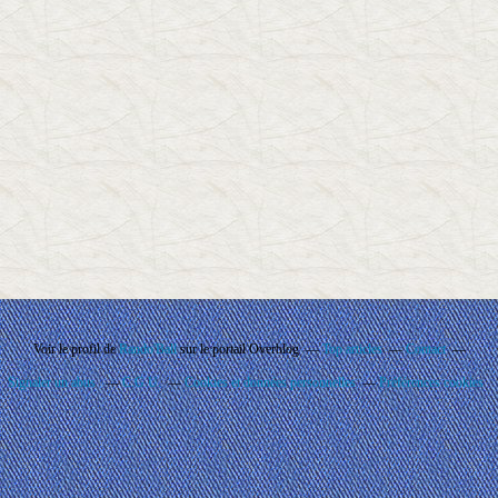
Voir le profil de
Rando'Ball
sur le portail Overblog
Top articles
Contact
Signaler un abus
C.G.U.
Cookies et données personnelles
Préférences cookies