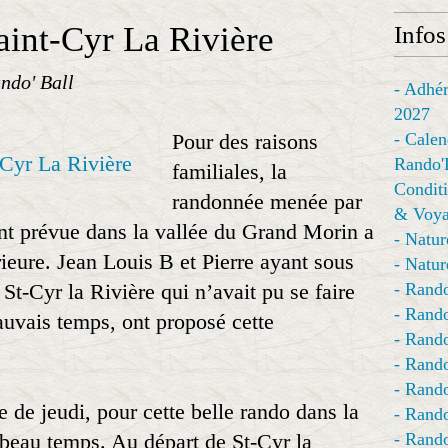
aint-Cyr La Rivière
Infos
ndo' Ball
- Adhér
2027
Pour des raisons
- Calen
Rando'
familiales, la
Conditi
randonnée menée par
& Voya
ent prévue dans la vallée du Grand Morin a
- Natur
rieure. Jean Louis B et Pierre ayant sous
- Natur
St-Cyr la Rivière qui n’avait pu se faire
- Rando
- Rando
auvais temps, ont proposé cette
- Rando
- Rand
- Rando
 de jeudi, pour cette belle rando dans la
- Rando
n beau temps. Au départ de St-Cyr la
- Rando