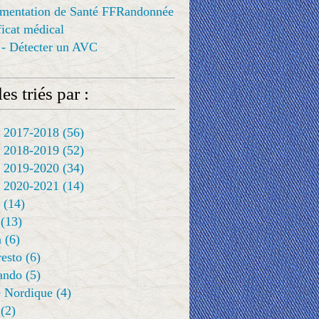
ementation de Santé FFRandonnée
ificat médical
 - Détecter un AVC
es triés par :
 2017-2018
(56)
 2018-2019
(52)
 2019-2020
(34)
 2020-2021
(14)
(14)
(13)
a
(6)
resto
(6)
rando
(5)
 Nordique
(4)
(2)