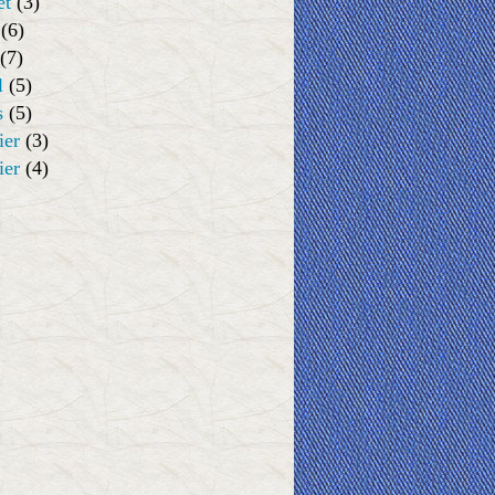
et
(3)
(6)
(7)
l
(5)
s
(5)
ier
(3)
ier
(4)