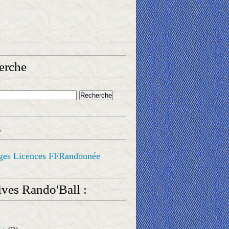
erche
s
ges Licences FFRandonnée
ves Rando'Ball :