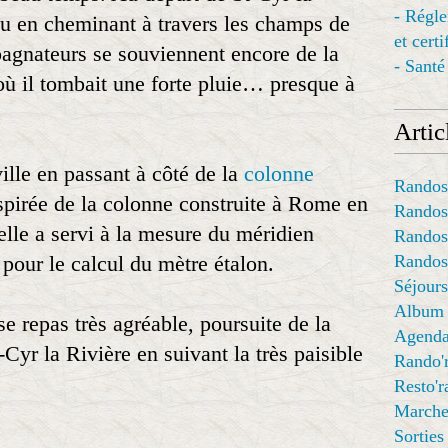
- Régl
eau en cheminant à travers les champs de
et cert
pagnateurs se souviennent encore de la
- Santé
où il tombait une forte pluie… presque à
Articl
ille en passant à côté de la
colonne
Randos
spirée de la colonne construite à Rome en
Randos
elle a servi à la mesure du méridien
Randos
 pour le calcul du mètre étalon.
Randos
Séjours
Album
e repas très agréable, poursuite de la
Agend
Cyr la Rivière en suivant la très paisible
Rando'
Resto'
Marche
Sorties