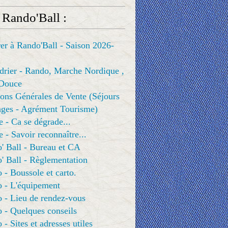
 Rando'Ball :
er à Rando'Ball - Saison 2026-
drier - Rando, Marche Nordique ,
Douce
ons Générales de Vente (Séjours
ges - Agrément Tourisme)
e - Ca se dégrade...
e - Savoir reconnaître...
' Ball - Bureau et CA
' Ball - Règlementation
 - Boussole et carto.
o - L'équipement
 - Lieu de rendez-vous
 - Quelques conseils
 - Sites et adresses utiles