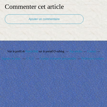
Commenter cet article
Ajouter un commentaire
Voir le profil de
Rando'Ball
sur le portail Overblog
Top articles
Contact
Signaler un abus
C.G.U.
Cookies et données personnelles
Préférences cookies