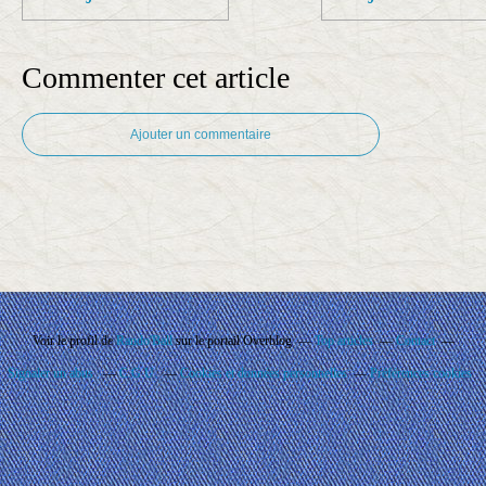
Commenter cet article
Ajouter un commentaire
Voir le profil de
Rando'Ball
sur le portail Overblog
Top articles
Contact
Signaler un abus
C.G.U.
Cookies et données personnelles
Préférences cookies