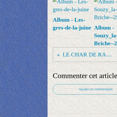
Album - Les-
gres-de-la-juine
Album -
Souzy_la
Briche--
LE CHAR DE RANDO'BALL
Commenter cet articl
Ajouter un commentaire