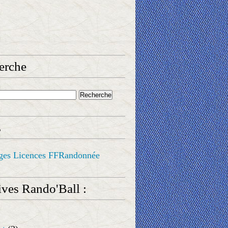
erche
s
ges Licences FFRandonnée
ves Rando'Ball :