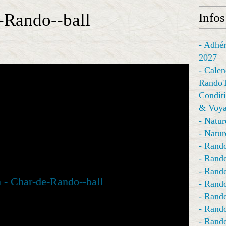
-Rando--ball
Infos
- Adhér
2027
- Calen
Rando'
Conditi
& Voya
- Natur
- Natur
- Rando
- Rando
- Rando
- Rand
- Rando
- Rando
- Rando