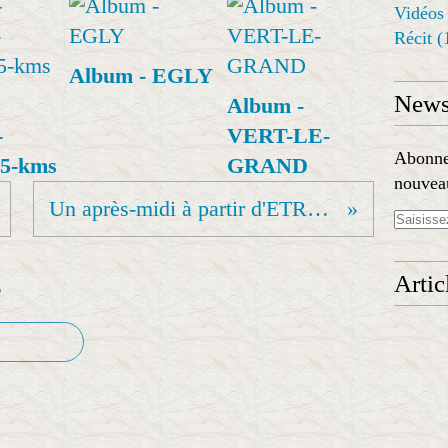
Vidéos
Récit
(
Album - EGLY
Newsl
Album -
-
VERT-LE-
Abonnez
25-kms
GRAND
nouveau
Un après-midi à partir d'ETRECHY - 7 mai
Artic
e