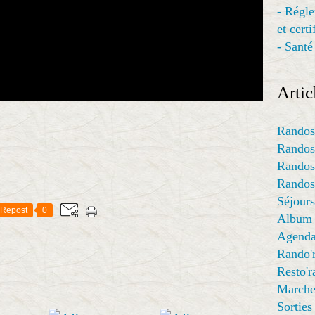
- Régl
et cert
- Santé
Articl
Randos
Randos
Randos
Randos
Séjours
Repost
0
Album
Agend
Rando'
Resto'
Marche
Sorties