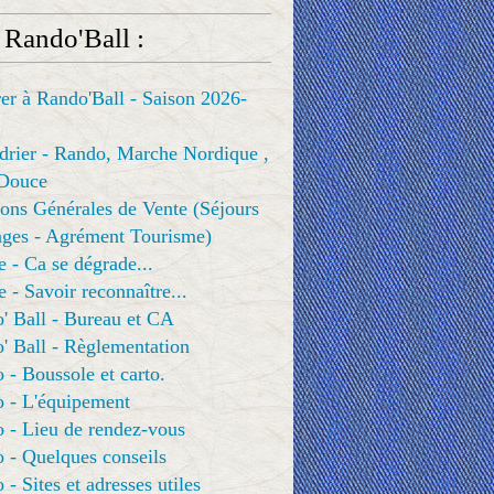
 Rando'Ball :
er à Rando'Ball - Saison 2026-
drier - Rando, Marche Nordique ,
Douce
ons Générales de Vente (Séjours
ges - Agrément Tourisme)
e - Ca se dégrade...
e - Savoir reconnaître...
' Ball - Bureau et CA
' Ball - Règlementation
 - Boussole et carto.
o - L'équipement
 - Lieu de rendez-vous
 - Quelques conseils
 - Sites et adresses utiles