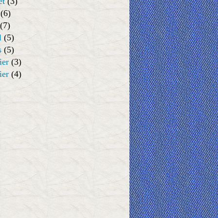
et
(3)
(6)
(7)
l
(5)
s
(5)
ier
(3)
ier
(4)