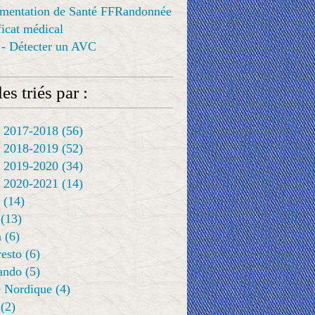
ementation de Santé FFRandonnée
ificat médical
 - Détecter un AVC
es triés par :
 2017-2018
(56)
 2018-2019
(52)
 2019-2020
(34)
 2020-2021
(14)
(14)
(13)
a
(6)
resto
(6)
rando
(5)
 Nordique
(4)
(2)