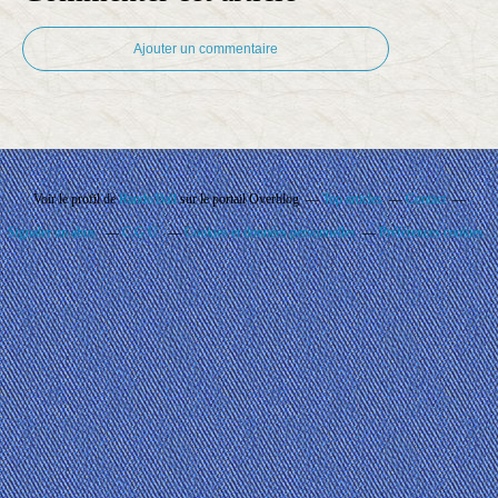
Ajouter un commentaire
Voir le profil de
Rando'Ball
sur le portail Overblog
Top articles
Contact
Signaler un abus
C.G.U.
Cookies et données personnelles
Préférences cookies