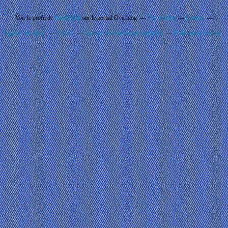
Voir le profil de
Rando'Ball
sur le portail Overblog
Top articles
Contact
Signaler un abus
C.G.U.
Cookies et données personnelles
Préférences cookies