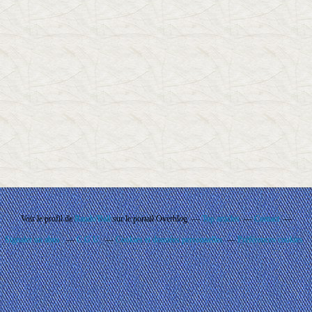
Voir le profil de
Rando'Ball
sur le portail Overblog
Top articles
Contact
Signaler un abus
C.G.U.
Cookies et données personnelles
Préférences cookies