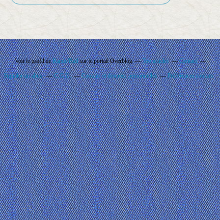
Voir le profil de
Rando'Ball
sur le portail Overblog
Top articles
Contact
Signaler un abus
C.G.U.
Cookies et données personnelles
Préférences cookies